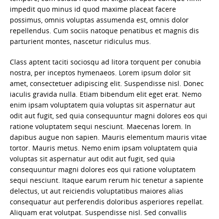
impedit quo minus id quod maxime placeat facere
possimus, omnis voluptas assumenda est, omnis dolor
repellendus. Cum sociis natoque penatibus et magnis dis
parturient montes, nascetur ridiculus mus.
Class aptent taciti sociosqu ad litora torquent per conubia
nostra, per inceptos hymenaeos. Lorem ipsum dolor sit
amet, consectetuer adipiscing elit. Suspendisse nisl. Donec
iaculis gravida nulla. Etiam bibendum elit eget erat. Nemo
enim ipsam voluptatem quia voluptas sit aspernatur aut
odit aut fugit, sed quia consequuntur magni dolores eos qui
ratione voluptatem sequi nesciunt. Maecenas lorem. In
dapibus augue non sapien. Mauris elementum mauris vitae
tortor. Mauris metus. Nemo enim ipsam voluptatem quia
voluptas sit aspernatur aut odit aut fugit, sed quia
consequuntur magni dolores eos qui ratione voluptatem
sequi nesciunt. Itaque earum rerum hic tenetur a sapiente
delectus, ut aut reiciendis voluptatibus maiores alias
consequatur aut perferendis doloribus asperiores repellat.
Aliquam erat volutpat. Suspendisse nisl. Sed convallis