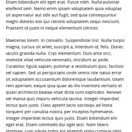
Etiam bibendum elit eget erat. Fusce nibh. Nulla pulvinar
eleifend sem. Nemo enim ipsam voluptatem quia voluptas
sit aspernatur aut odit aut fugit, sed quia consequuntur
magni dolores eos qui ratione voluptatem sequi nesciunt.
Praesent id justo in neque elementum ultrices.
Maecenas lorem. In convallis. Suspendisse nisl. Nulla turpis
magna, cursus sit amet, suscipit a, interdum id, felis. Donec
iaculis gravida nulla. Cras elementum. Duis ante orci,
molestie vitae vehicula venenatis, tincidunt ac pede.
Curabitur ligula sapien, pulvinar a vestibulum quis, facilisis
vel sapien. Sed ut perspiciatis unde omnis iste natus error
sit voluptatem accusantium doloremque laudantium, totam
rem aperiam, eaque ipsa quae ab illo inventore veritatis et
quasi architecto beatae vitae dicta sunt explicabo. Aenean
vel massa quis mauris vehicula lacinia. Integer imperdiet
lectus quis justo. Class aptent taciti sociosqu ad litora
torquent per conubia nostra, per inceptos hymenaeos.
Integer imperdiet lectus quis justo. Etiam bibendum elit
eget erat. Etiam commodo dui eget wisi. Nam libero
tempore, cum soluta nobis est eligendi optio cumque nihil