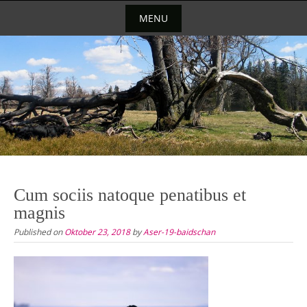
Skip
MENU
to
content
Skip
to
content
Cum sociis natoque penatibus et
magnis
Published on
Oktober 23, 2018
by
Aser-19-baidschan