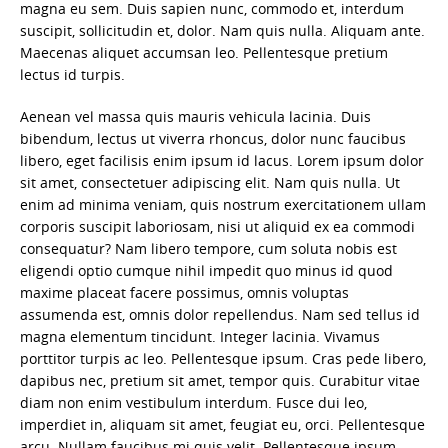
magna eu sem. Duis sapien nunc, commodo et, interdum
suscipit, sollicitudin et, dolor. Nam quis nulla. Aliquam ante.
Maecenas aliquet accumsan leo. Pellentesque pretium
lectus id turpis.
Aenean vel massa quis mauris vehicula lacinia. Duis
bibendum, lectus ut viverra rhoncus, dolor nunc faucibus
libero, eget facilisis enim ipsum id lacus. Lorem ipsum dolor
sit amet, consectetuer adipiscing elit. Nam quis nulla. Ut
enim ad minima veniam, quis nostrum exercitationem ullam
corporis suscipit laboriosam, nisi ut aliquid ex ea commodi
consequatur? Nam libero tempore, cum soluta nobis est
eligendi optio cumque nihil impedit quo minus id quod
maxime placeat facere possimus, omnis voluptas
assumenda est, omnis dolor repellendus. Nam sed tellus id
magna elementum tincidunt. Integer lacinia. Vivamus
porttitor turpis ac leo. Pellentesque ipsum. Cras pede libero,
dapibus nec, pretium sit amet, tempor quis. Curabitur vitae
diam non enim vestibulum interdum. Fusce dui leo,
imperdiet in, aliquam sit amet, feugiat eu, orci. Pellentesque
arcu. Nullam faucibus mi quis velit. Pellentesque ipsum.